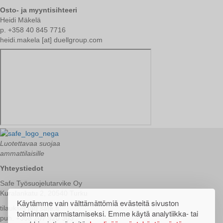
Osto- ja myyntisihteeri
Heidi Mäkelä
p. +358 40 845 7716
heidi.makela [at] duellgroup.com
Luotettavaa suojaa
ammattilaisille
Yhteystiedot
Safe Työsuojelutarvike Oy
Kuralankatu 2, 20540 Turku
Käytämme vain välttämättömiä evästeitä sivuston
tilaukset
[at]
safe.fi
toiminnan varmistamiseksi. Emme käytä analytiikka- tai
puh. +358 207 920 303