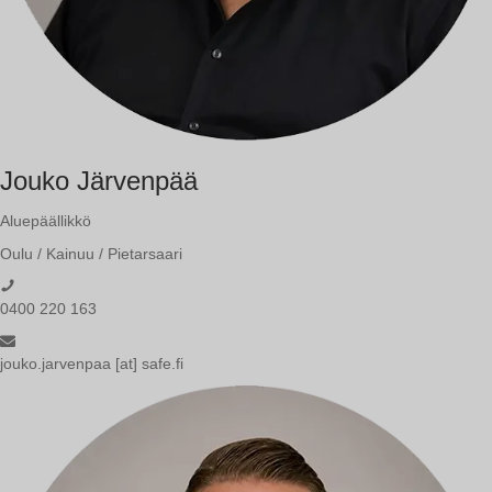
Jouko Järvenpää
Aluepäällikkö
Oulu / Kainuu / Pietarsaari
0400 220 163
jouko.jarvenpaa [at] safe.fi