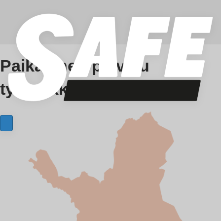
Paikallinen palvelu
työpaikkasi tarpeisiin