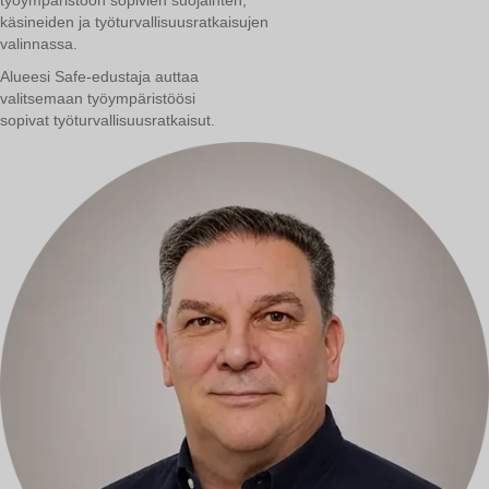
käsineiden ja työturvallisuusratkaisujen
valinnassa.
Alueesi Safe-edustaja auttaa
valitsemaan työympäristöösi
sopivat työturvallisuusratkaisut.